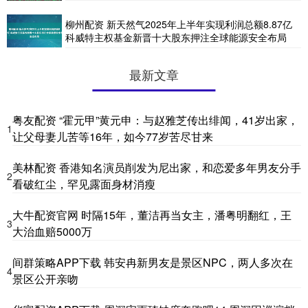
柳州配资 新天然气2025年上半年实现利润总额8.87亿
科威特主权基金新晋十大股东押注全球能源安全布局
最新文章
粤友配资 “霍元甲”黄元申：与赵雅芝传出绯闻，41岁出家，
1
让父母妻儿苦等16年，如今77岁苦尽甘来
美林配资 香港知名演员削发为尼出家，和恋爱多年男友分手
2
看破红尘，罕见露面身材消瘦
大牛配资官网 时隔15年，董洁再当女主，潘粤明翻红，王
3
大治血赔5000万
间群策略APP下载 韩安冉新男友是景区NPC，两人多次在
4
景区公开亲吻