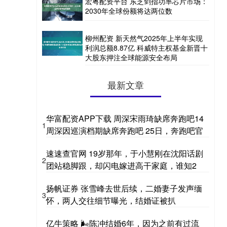
宏粤配资平台 东芝剑指功率芯片市场：
2030年全球份额将达两位数
柳州配资 新天然气2025年上半年实现
利润总额8.87亿 科威特主权基金新晋十
大股东押注全球能源安全布局
最新文章
华富配资APP下载 周深宋雨琦缺席奔跑吧14
1
周深因巡演档期缺席奔跑吧 25日，奔跑吧官
速速查官网 19岁那年，于小慧刚在沈阳话剧
2
团站稳脚跟，却闪电嫁进高干家庭，谁知2
扬帆证券 张雪峰去世后续，二婚妻子发声缅
3
怀，两人交往细节曝光，结婚证被扒
亿牛策略 🌬陈冲结婚6年，因为之前有过流