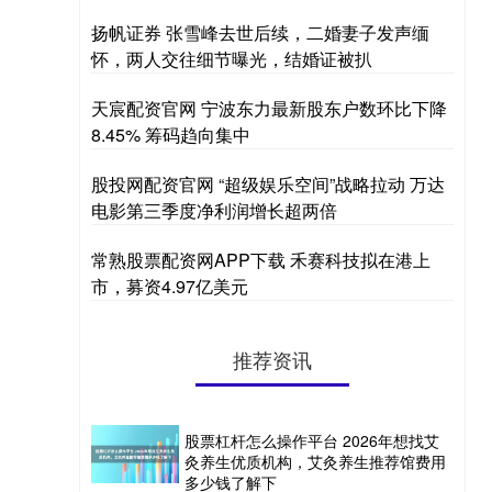
扬帆证券 张雪峰去世后续，二婚妻子发声缅
怀，两人交往细节曝光，结婚证被扒
天宸配资官网 宁波东力最新股东户数环比下降
8.45% 筹码趋向集中
股投网配资官网 “超级娱乐空间”战略拉动 万达
电影第三季度净利润增长超两倍
常熟股票配资网APP下载 禾赛科技拟在港上
市，募资4.97亿美元
推荐资讯
股票杠杆怎么操作平台 2026年想找艾
灸养生优质机构，艾灸养生推荐馆费用
多少钱了解下