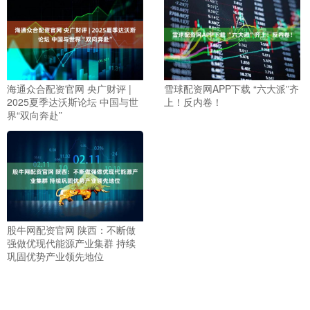
海通众合配资官网 央广财评 |
雪球配资网APP下载 “六大派”齐
2025夏季达沃斯论坛 中国与世
上！反内卷！
界“双向奔赴”
股牛网配资官网 陕西：不断做
强做优现代能源产业集群 持续
巩固优势产业领先地位