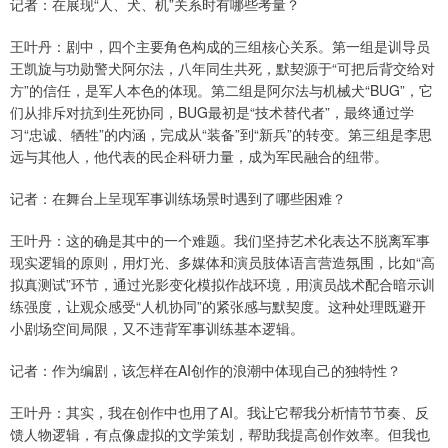
记者：在展现“人、犬、机”关系时有哪些考量？
王叶丹：剧中，四个主要角色构成的三组核心关系。第一组是训导员
王凯旋与功勋警犬阿尔法，八年同生共死，默契源于“可把后背交给对
方”的信任，是军人本色的体现。第二组是阿尔法与机械犬“BUG”，它
们从排斥对抗到生死协同，BUG最初是“技术替代者”，最终通过学
习“忠诚、牺牲”的内涵，完成从“装备”到“新兵”的转变。第三组是李思
远与其他人，他代表的民企科研力量，成为军民融合的纽带。
记者：在舞台上呈现军事训练场景时遇到了哪些困难？
王叶丹：这的确是其中的一个难题。我们坚持艺术化表达不脱离军事
现实逻辑的原则，用灯光、多媒体和演员肢体语言营造氛围，比如“高
拟真测试”环节，通过光影变化模拟作战环境，用演员战术配合暗示训
练强度，让观众感受“人机协同”的紧张感与默契度。这种处理既避开
小剧场空间局限，又不违背军事训练基本逻辑。
记者：作为编剧，该怎样在AI创作的浪潮中体现自己的独特性？
王叶丹：其实，我在创作中也用了AI。我让它帮我分析情节节奏、反
馈人物逻辑，有点像虚拟的文学策划，帮助我提高创作效率。但我也