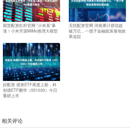
期货配资杠杆官网 “小米系”暴
无忧配资官网 河南累计授信超
涨！小米开源MiMo推理大模型
破万亿，一揽子金融政策落地效
果追踪
好配资 债券ETF再度上新，科
创债ETF鹏华（551030）今日
重磅上市
相关评论