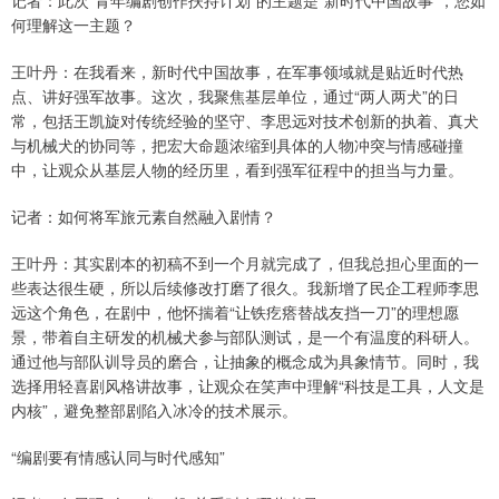
记者：此次“青年编剧创作扶持计划”的主题是“新时代中国故事”，您如
何理解这一主题？
王叶丹：在我看来，新时代中国故事，在军事领域就是贴近时代热
点、讲好强军故事。这次，我聚焦基层单位，通过“两人两犬”的日
常，包括王凯旋对传统经验的坚守、李思远对技术创新的执着、真犬
与机械犬的协同等，把宏大命题浓缩到具体的人物冲突与情感碰撞
中，让观众从基层人物的经历里，看到强军征程中的担当与力量。
记者：如何将军旅元素自然融入剧情？
王叶丹：其实剧本的初稿不到一个月就完成了，但我总担心里面的一
些表达很生硬，所以后续修改打磨了很久。我新增了民企工程师李思
远这个角色，在剧中，他怀揣着“让铁疙瘩替战友挡一刀”的理想愿
景，带着自主研发的机械犬参与部队测试，是一个有温度的科研人。
通过他与部队训导员的磨合，让抽象的概念成为具象情节。同时，我
选择用轻喜剧风格讲故事，让观众在笑声中理解“科技是工具，人文是
内核”，避免整部剧陷入冰冷的技术展示。
“编剧要有情感认同与时代感知”